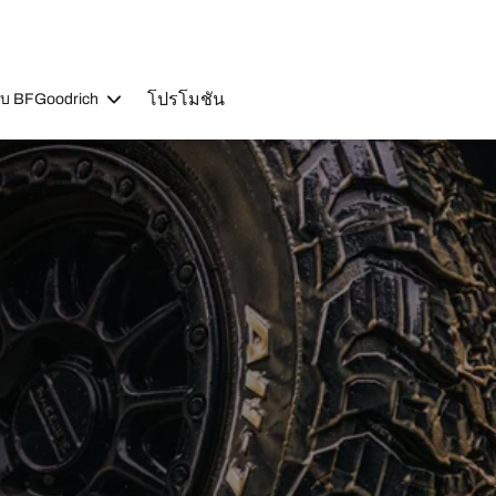
โปรโมชัน
วกับ BFGoodrich