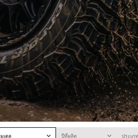
โมเดล
ปีที่ผลิต
ประเภ