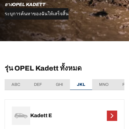
ยางOPEL KADETT
ระบุการค้นหาของฉันให้เสร็จสิ้น
รุ่น OPEL Kadett ทั้งหมด
ABC
DEF
GHI
JKL
MNO
PQ
Kadett E