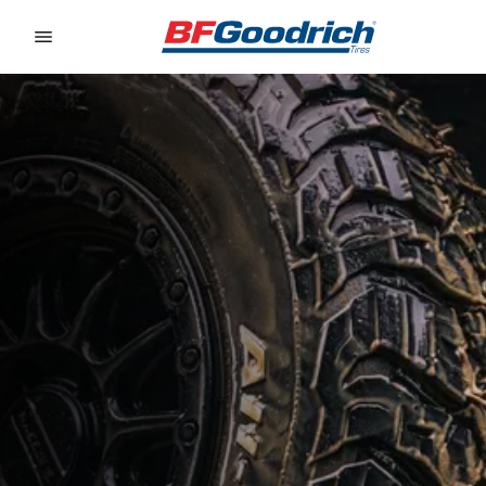
Go to page content
Go to page navigation