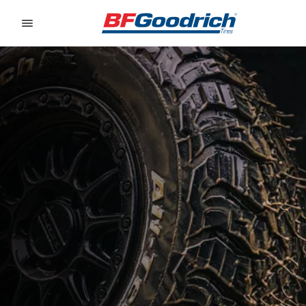
Go to page content
Go to page navigation