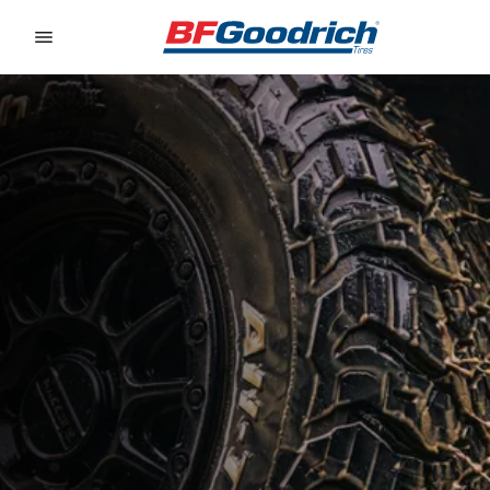
Go to page content
Go to page navigation