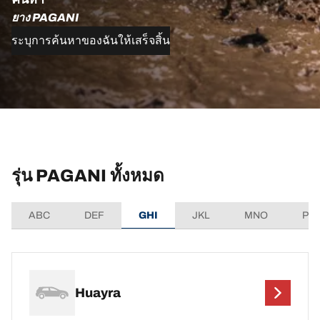
ยาง PAGANI
ระบุการค้นหาของฉันให้เสร็จสิ้น
รุ่น PAGANI ทั้งหมด
ABC
DEF
GHI
JKL
MNO
PQ
Huayra