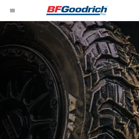
Go to page content
Go to page navigation