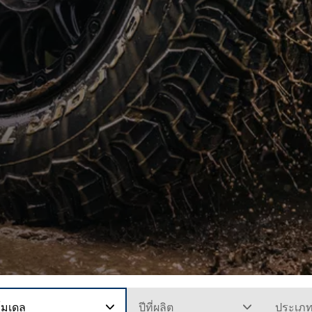
โมเดล
ปีที่ผลิต
ประเภ