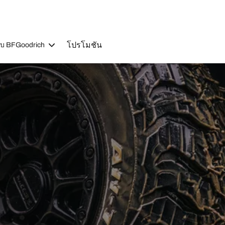
โปรโมชัน
วกับ BFGoodrich