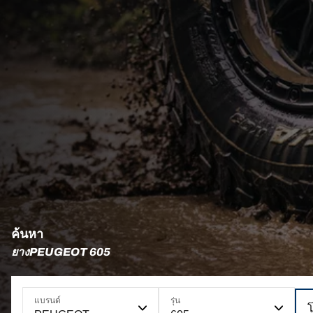
ค้นหา
ยางPEUGEOT 605
แบรนด์
รุ่น