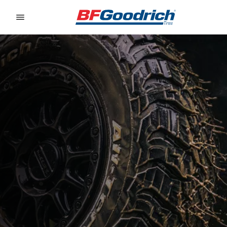
Go to page content
Go to page navigation