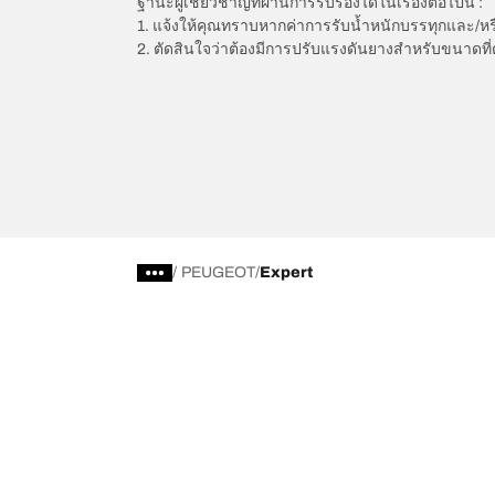
ฐานะผู้เชี่ยวชาญที่ผ่านการรับรองได้ในเรื่องต่อไปนี้ :
1. แจ้งให้คุณทราบหากค่าการรับน้ำหนักบรรทุกและ/ห
2. ตัดสินใจว่าต้องมีการปรับแรงดันยางสำหรับขนาดที่
/
PEUGEOT
Expert
การเลือกยางให้เหมาะสม
ดูยางทุกรุ่น
เลือกดูยางทั้งหมด
BFGoodrich Al
เลือกดูตามประเภท หรือรุ่นของยาง
BFGoodrich Al
รถยนต์ และรถ SUV สำหรับการใช้งานประจำวัน
BFGoodrich M