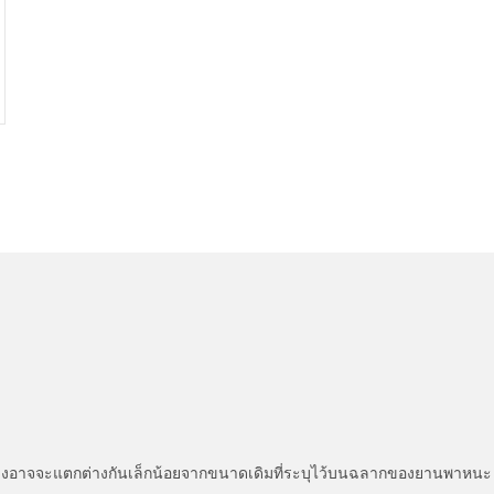
่แสดงอาจจะแตกต่างกันเล็กน้อยจากขนาดเดิมที่ระบุไว้บนฉลากของยานพา