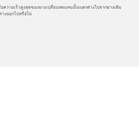
รือความเร็วสูงสุดของยางเปลี่ยนทดแทนนั้นแตกต่างไปจากยางเดิม
ต่างออกไปหรือไม่
เกี่ยวกับ BFGoodrich
l-Terrain T/A KO3
150 ปีแห่งประวัติศาสตร์
ค่าการกำหนดของคุณ
l-Terrain T/A KO2
Dakar 2025
ud-Terrain T/A KM3
เคล็ดลับและคำแนะนำจาก BFGoo