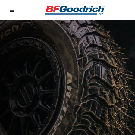
Go to page content
Go to page navigation