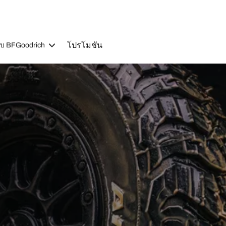
โปรโมชัน
วกับ BFGoodrich