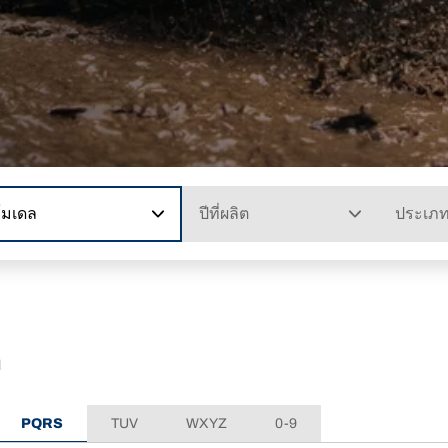
โมเดล
ปีที่ผลิต
ประเภ
ด
PQRS
TUV
WXYZ
0-9