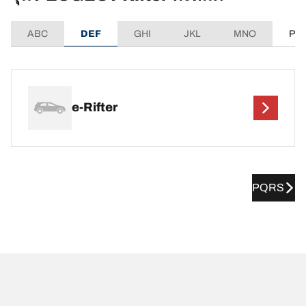
ABC
DEF
GHI
JKL
MNO
PQ
e-Rifter
PQRS