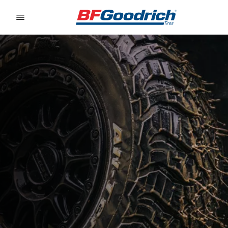
Go to page content
Go to page navigation