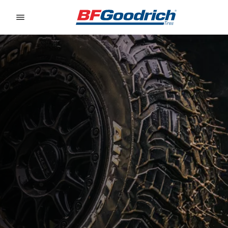
Go to page content
Go to page navigation