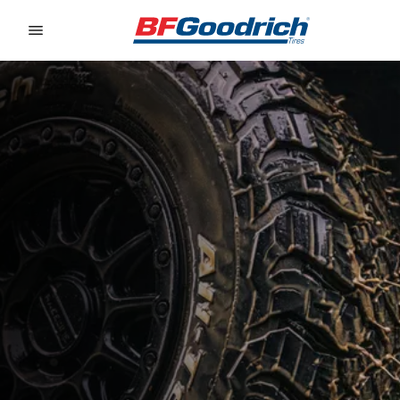
Go to page content
Go to page navigation