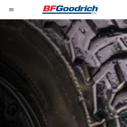
Go to page content
Go to page navigation