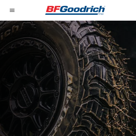
Go to page content
Go to page navigation