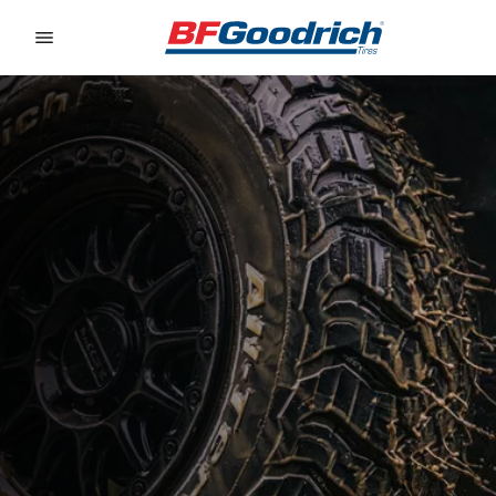
Go to page content
Go to page navigation