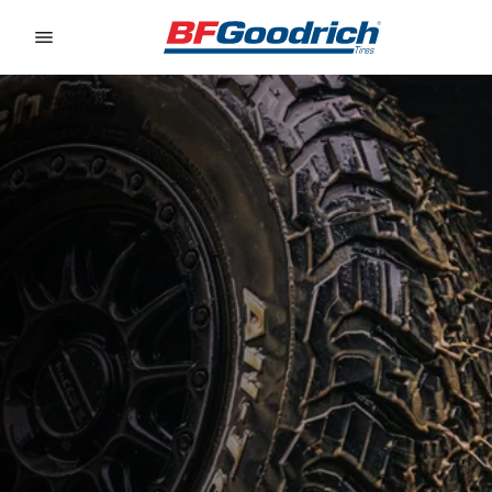
Go to page content
Go to page navigation