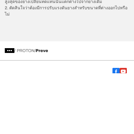
สูงสุดของยางเปลี่ยนทดแทนนั้นแตกต่างไปจากยางเดิม
2. ตัดสินใจว่าต้องมีการปรับแรงดันยางสำหรับขนาดที่ต่างออกไปหรือ
ไม่
/
PROTON
Preve
การเลือกยางให้เหมาะสม
ดูยางทุกรุ่น
เกี่ยวกับ BFGoodrich