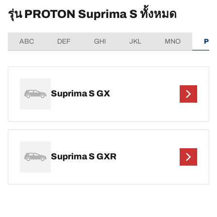
รุ่น PROTON Suprima S ทั้งหมด
ABC
DEF
GHI
JKL
MNO
PQ
Suprima S GX
Suprima S GXR