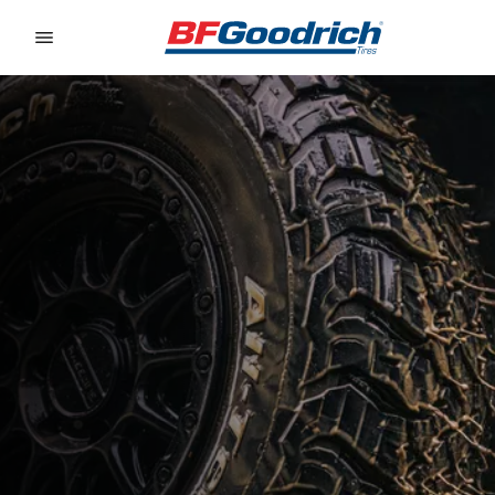
Go to page content
Go to page navigation