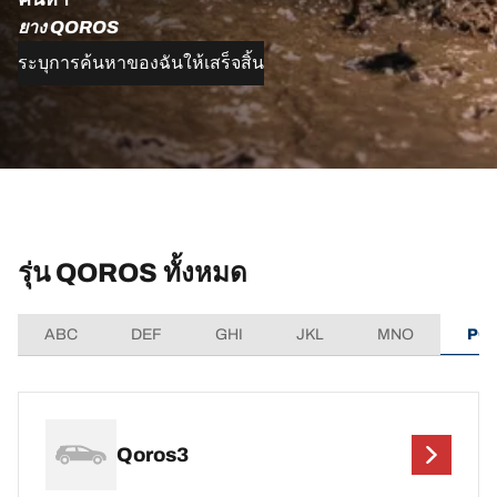
ยาง QOROS
ระบุการค้นหาของฉันให้เสร็จสิ้น
รุ่น QOROS ทั้งหมด
ABC
DEF
GHI
JKL
MNO
PQ
Qoros3