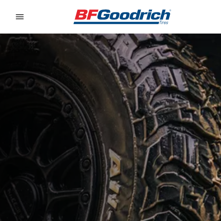
Go to page content
Go to page navigation