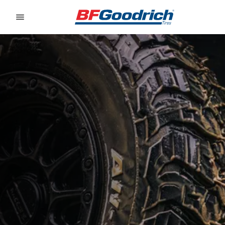
Go to page content
Go to page navigation