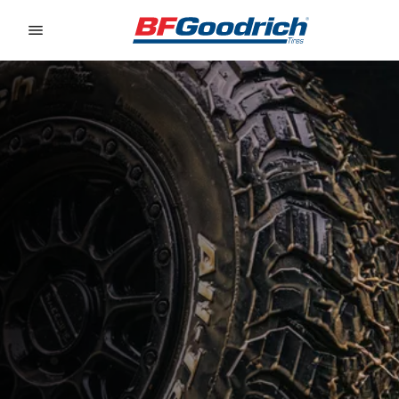
Go to page content
Go to page navigation