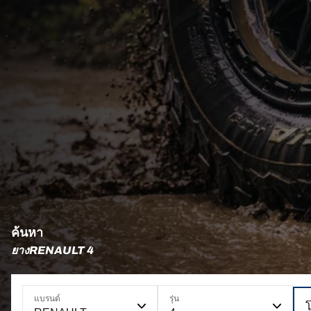
ค้นหา
ยางRENAULT 4
แบรนด์
รุ่น