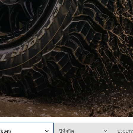
โมเดล
ปีที่ผลิต
ประเภ