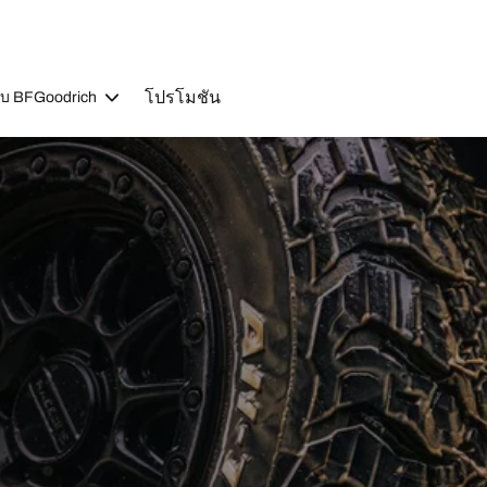
โปรโมชัน
วกับ BFGoodrich