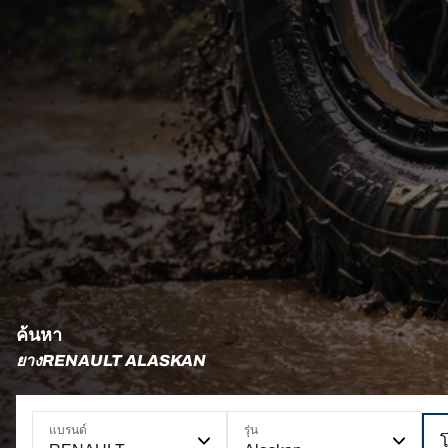
ค้นหา
ยางRENAULT ALASKAN
แบรนด์
รุ่น