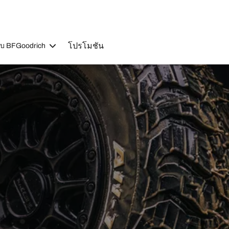
โปรโมชัน
วกับ BFGoodrich