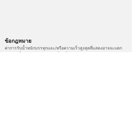
ข้อกฎหมาย
ค่าการรับน้ำหนักบรรทุกและ/หรือความเร็วสูงสุดที่แสดงอาจจะแตก
ต่างกันเล็กน้อยจากขนาดเดิมที่ระบุไว้บนฉลากของยานพาหนะ
ตัวแทนจำหน่ายยางของคุณสามารถให้คำปรึกษาในฐานะผู้เชี่ยวชาญ
ที่ผ่านการรับรองได้ในเรื่องต่อไปนี้ :
1. แจ้งให้คุณทราบหากค่าการรับน้ำหนักบรรทุกและ/หรือความเร็ว
สูงสุดของยางเปลี่ยนทดแทนนั้นแตกต่างไปจากยางเดิม
2. ตัดสินใจว่าต้องมีการปรับแรงดันยางสำหรับขนาดที่ต่างออกไปหรือ
ไม่
/
Clio
Clio V6 ph2