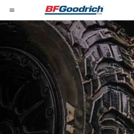
Go to page content
Go to page navigation