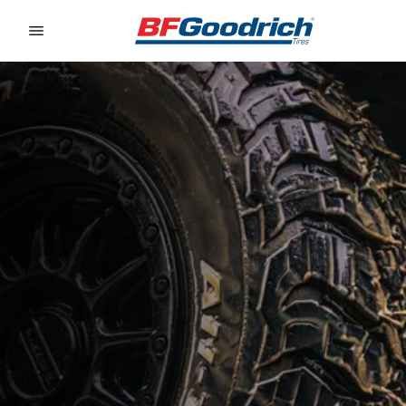
Go to page content
Go to page navigation