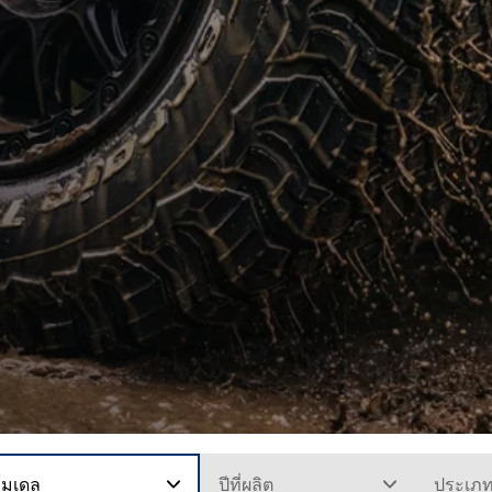
โมเดล
ปีที่ผลิต
ประเภ