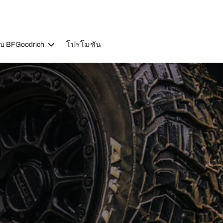
โปรโมชัน
วกับ BFGoodrich