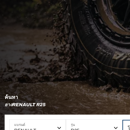
ค้นหา
ยางRENAULT R25
แบรนด์
รุ่น