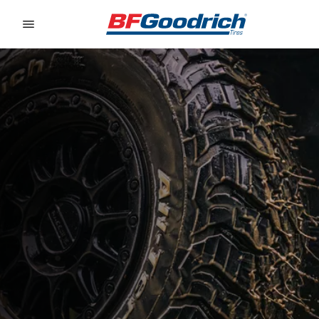
Go to page content
Go to page navigation