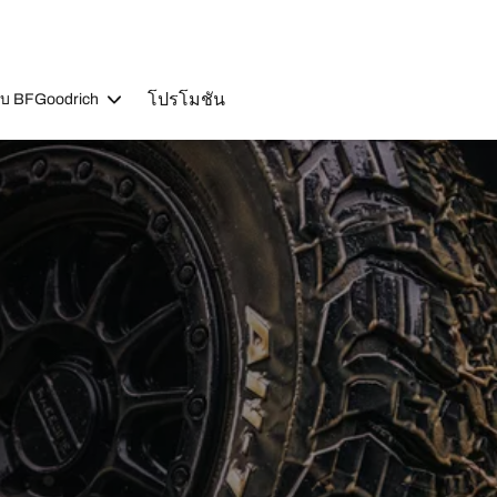
โปรโมชัน
วกับ BFGoodrich