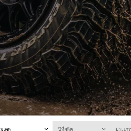
โมเดล
ปีที่ผลิต
ประเภ