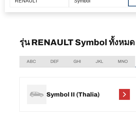
RENAULT
Symbol
รุ่น RENAULT Symbol ทั้งหมด
ABC
DEF
GHI
JKL
MNO
Symbol II (Thalia)