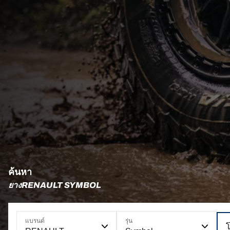
ค้นหา
ยางRENAULT SYMBOL
แบรนด์
รุ่น