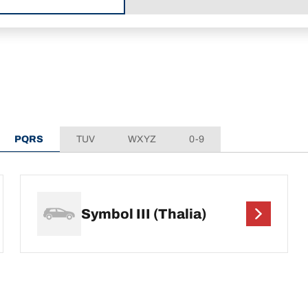
PQRS
TUV
WXYZ
0-9
Symbol III (Thalia)