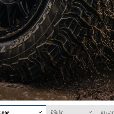
โมเดล
ปีที่ผลิต
ประเภ