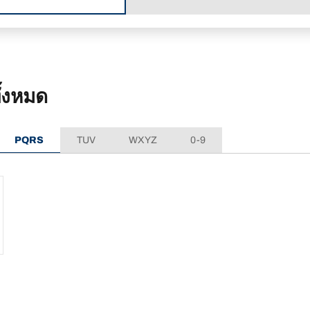
้งหมด
PQRS
TUV
WXYZ
0-9