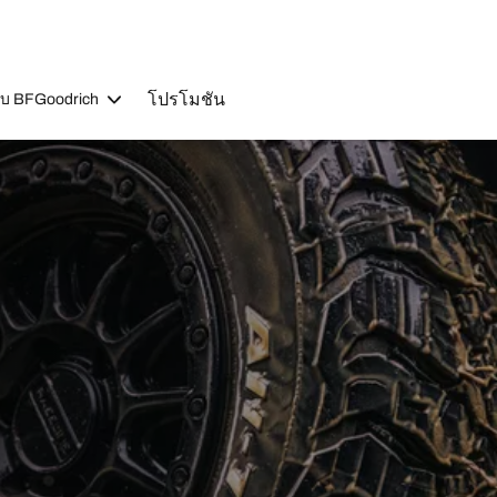
โปรโมชัน
วกับ BFGoodrich