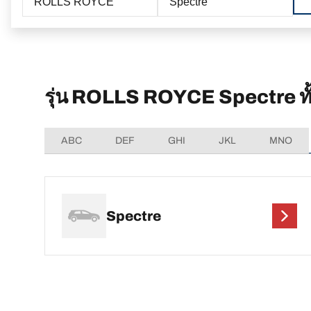
ROLLS ROYCE
Spectre
รุ่น ROLLS ROYCE Spectre ทั
ABC
DEF
GHI
JKL
MNO
Spectre