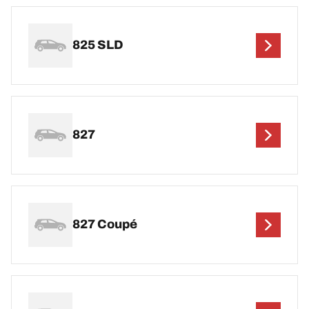
825 SLD
827
827 Coupé