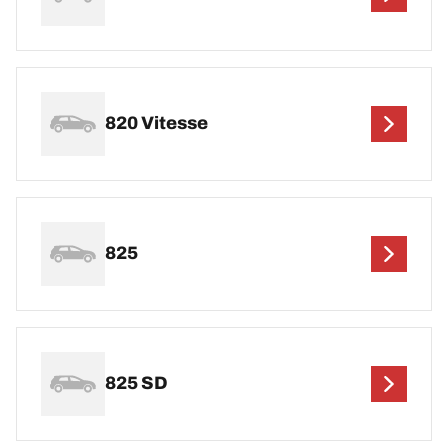
820 Vitesse
825
825 SD