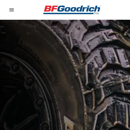
Go to page content
Go to page navigation