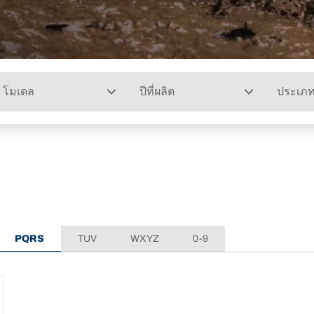
โมเดล
ปีที่ผลิต
ประเภ
PQRS
TUV
WXYZ
0-9