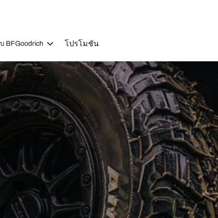
โปรโมชัน
วกับ BFGoodrich