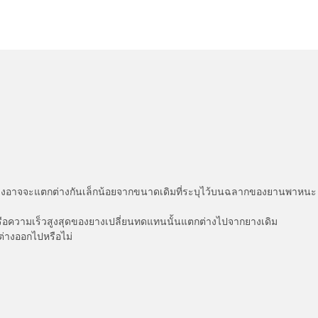
่แสดงอาจจะแตกต่างกันเล็กน้อยจากขนาดเดิมที่ระบุไว้บนฉลากของยานพา
รือความเร็วสูงสุดของยางเปลี่ยนทดแทนนั้นแตกต่างไปจากยางเดิม
ต่างออกไปหรือไม่