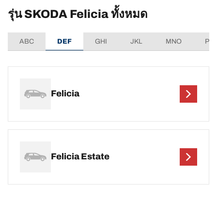
รุ่น SKODA Felicia ทั้งหมด
ABC
DEF
GHI
JKL
MNO
PQ
Felicia
Felicia Estate