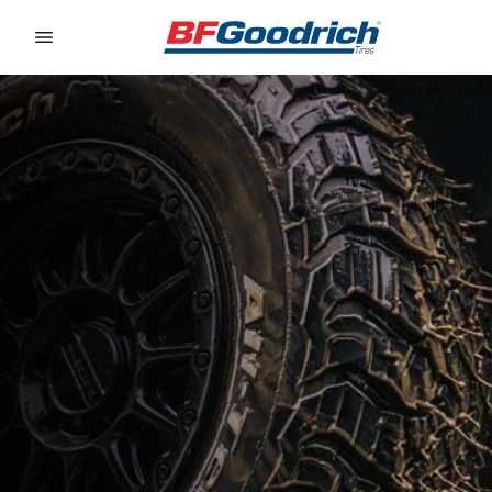
Go to page content
Go to page navigation