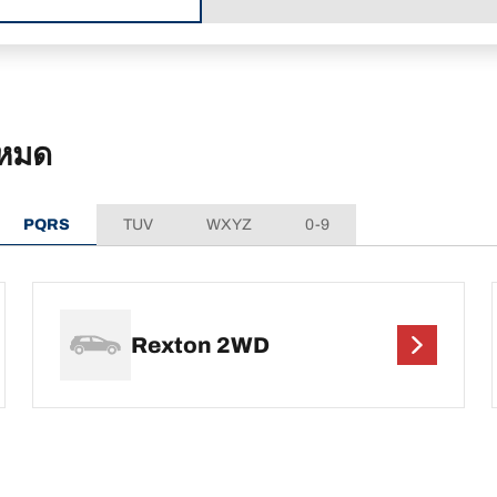
งหมด
PQRS
TUV
WXYZ
0-9
Rexton 2WD