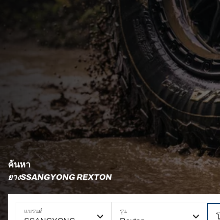
ค้นหา
ยางSSANGYONG REXTON
แบรนด์
รุ่น