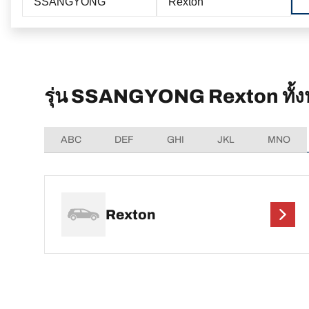
SSANGYONG
Rexton
รุ่น SSANGYONG Rexton ทั้
ABC
DEF
GHI
JKL
MNO
Rexton