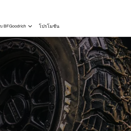
โปรโมชัน
วกับ BFGoodrich