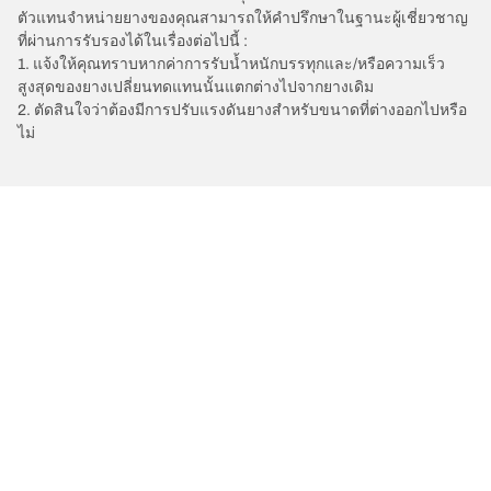
ตัวแทนจำหน่ายยางของคุณสามารถให้คำปรึกษาในฐานะผู้เชี่ยวชาญ
ที่ผ่านการรับรองได้ในเรื่องต่อไปนี้ :
1. แจ้งให้คุณทราบหากค่าการรับน้ำหนักบรรทุกและ/หรือความเร็ว
สูงสุดของยางเปลี่ยนทดแทนนั้นแตกต่างไปจากยางเดิม
2. ตัดสินใจว่าต้องมีการปรับแรงดันยางสำหรับขนาดที่ต่างออกไปหรือ
ไม่
/
Ultimate Aero
Ultimate Aero XT
การเลือกยางให้เหมาะสม
ดูยางทุกรุ่น