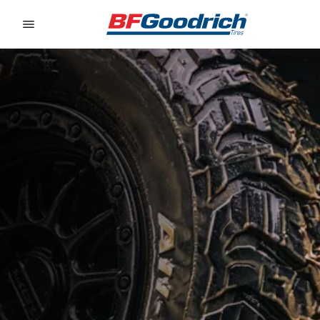
Go to page content
Go to page navigation