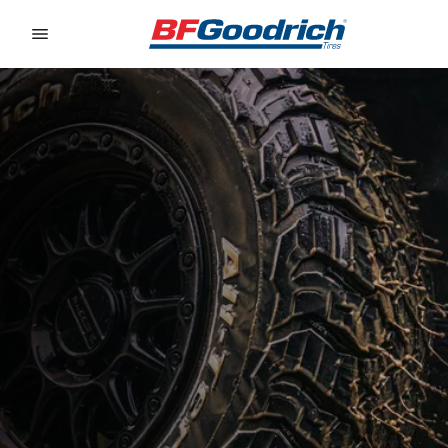
Go to page content
Go to page navigation