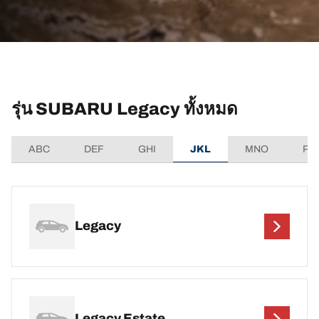
รุ่น SUBARU Legacy ทั้งหมด
ABC
DEF
GHI
JKL
MNO
PQ
Legacy
Legacy Estate