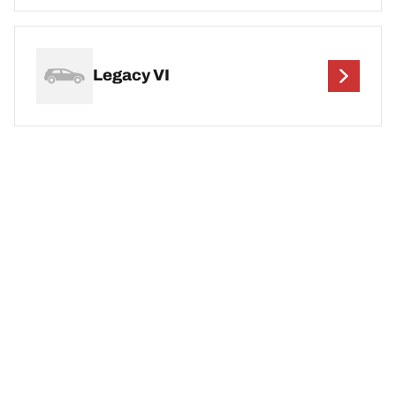
Legacy VI
ข้อกฎหมาย
ค่าการรับน้ำหนักบรรทุกและ/หรือความเร็วสูงสุดที่แสดงอาจจะแตก
ต่างกันเล็กน้อยจากขนาดเดิมที่ระบุไว้บนฉลากของยานพาหนะ
ตัวแทนจำหน่ายยางของคุณสามารถให้คำปรึกษาในฐานะผู้เชี่ยวชาญ
ที่ผ่านการรับรองได้ในเรื่องต่อไปนี้ :