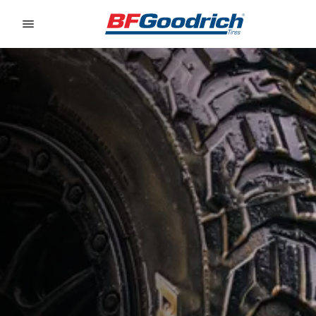
Go to page content
Go to page navigation