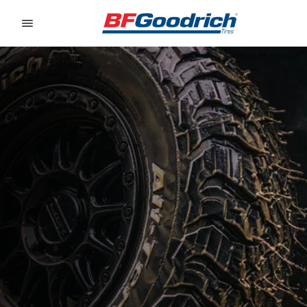
Go to page content
Go to page navigation