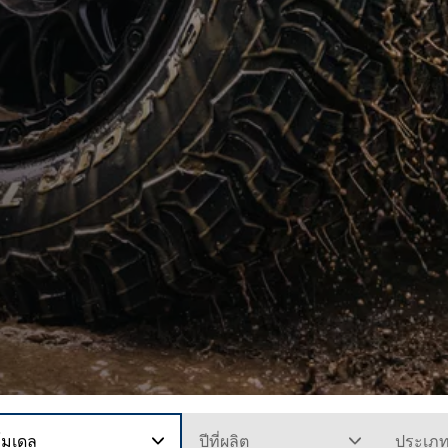
โมเดล
ปีที่ผลิต
ประเภ