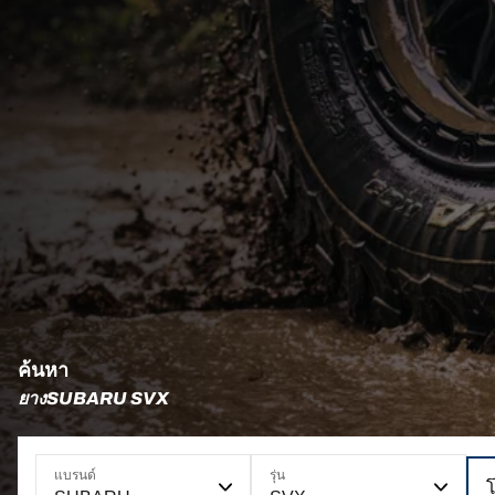
ค้นหา
ยางSUBARU SVX
แบรนด์
รุ่น