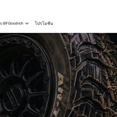
โปรโมชัน
วกับ BFGoodrich