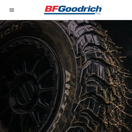
Go to page content
Go to page navigation