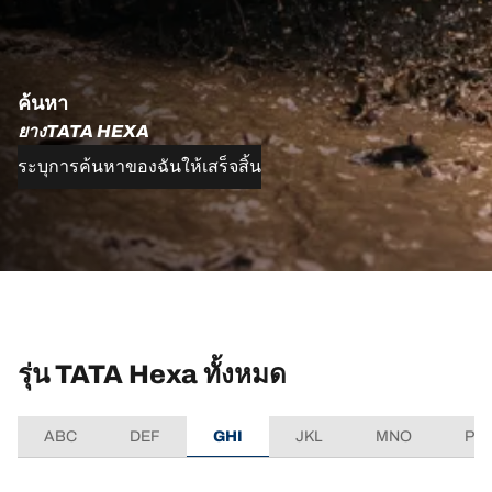
ค้นหา
ยางTATA HEXA
ระบุการค้นหาของฉันให้เสร็จสิ้น
รุ่น TATA Hexa ทั้งหมด
ABC
DEF
GHI
JKL
MNO
PQ