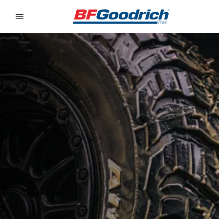
Go to page content
Go to page navigation