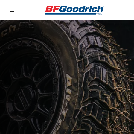
Go to page content
Go to page navigation