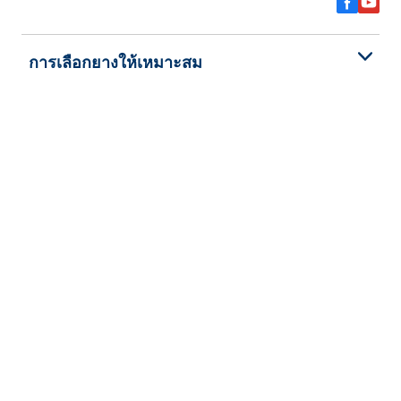
การเลือกยางให้เหมาะสม
ดูยางทุกรุ่น
เกี่ยวกับ BFGoodrich
ช่วยเหลือและสนับสนุน
นโยบายความเป็นส่วนตัว
ข้อตกลงและเงื่อนไข
การรับประกันยาง
ลิขสิทธิ์ © 2026 BFGoodrich Tyres สงวนลิขสิทธิ์