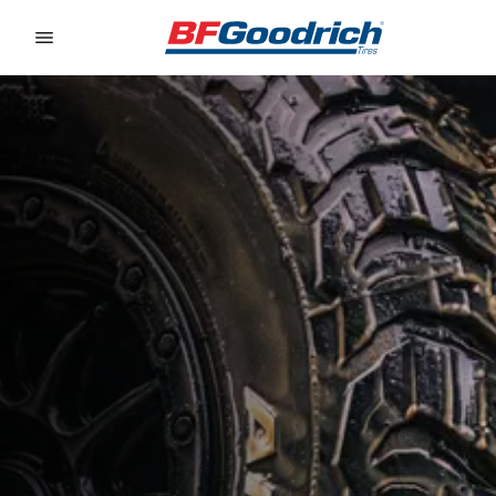
Go to page content
Go to page navigation