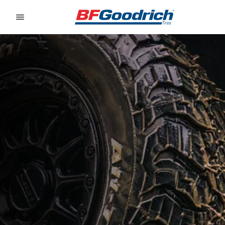
Go to page content
Go to page navigation