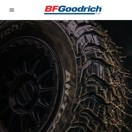
Go to page content
Go to page navigation