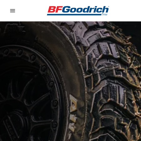
Go to page content
Go to page navigation