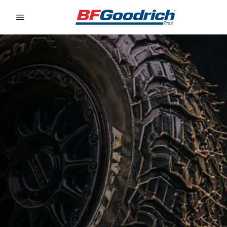
Go to page content
Go to page navigation