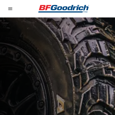
Go to page content
Go to page navigation