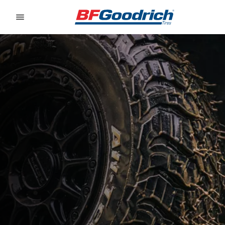
Go to page content
Go to page navigation