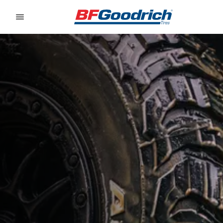
Go to page content
Go to page navigation