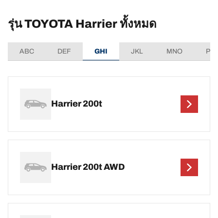
รุ่น TOYOTA Harrier ทั้งหมด
ABC
DEF
GHI
JKL
MNO
PQ
Harrier 200t
Harrier 200t AWD