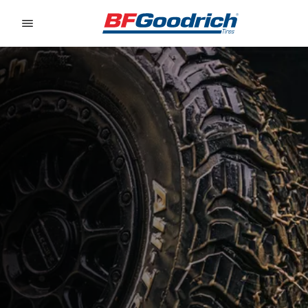
Go to page content
Go to page navigation